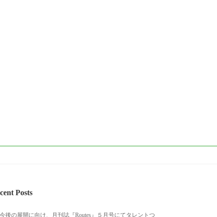
cent Posts
今後の展開に向け、月刊誌『Routes』５月号にてタレントつ