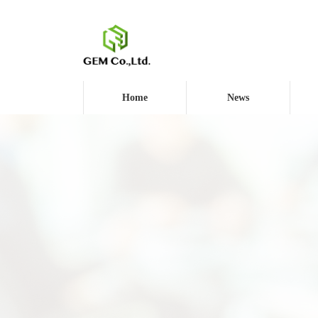
コ
ナ
ン
ビ
テ
ゲ
ン
ー
ツ
シ
へ
ョ
ス
ン
Home
News
キ
に
ッ
移
プ
動